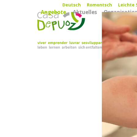
Skip
Deutsch
Romontsch
Leichte 
Angebote
Aktuelles
Organisatio
to
content