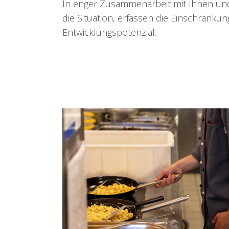
In enger Zusammenarbeit mit Ihnen und 
die Situation, erfassen die Einschränku
Entwicklungspotenzial.
Use
the
left
and
right
arrow
keys
to