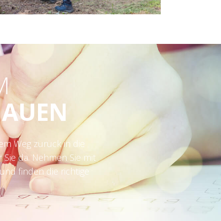
M
HAUEN
dem Weg zurück in die
ür Sie da. Nehmen Sie mit
nd finden die richtige