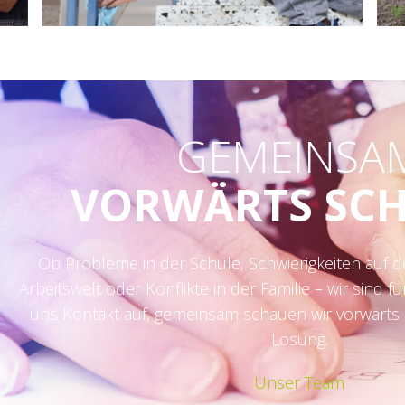
GEMEINSA
VORWÄRTS SC
Ob Probleme in der Schule, Schwierigkeiten auf 
Arbeitswelt oder Konflikte in der Familie – wir sind f
uns Kontakt auf, gemeinsam schauen wir vorwärts u
Lösung.
Unser Team