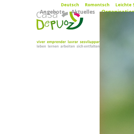
Skip
Deutsch
Romontsch
Leichte 
Angebote
Aktuelles
Organisatio
to
content