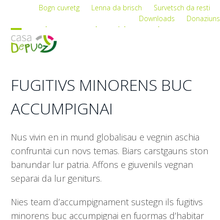
Skip
Bogn cuvretg
Lenna da brisch
Survetsch da resti
Downloads
Donaziuns
to
Deutsch
Romontsch
Leichte Sprache
content
Open
Close
mobile
mobile
menu
menu
FUGITIVS MINORENS BUC
ACCUMPIGNAI
Nus vivin en in mund globalisau e vegnin aschia
confruntai cun novs temas. Biars carstgauns ston
banundar lur patria. Affons e giuvenils vegnan
separai da lur geniturs.
Nies team d’accumpignament sustegn ils fugitivs
minorens buc accumpignai en fuormas d’habitar