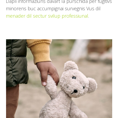
Dapli informaziuns davart la purschida per fugitivs
minorens buc accumpignai survegnis Vus dil
menader dil sectur svilup professiunal
.
Use
the
left
and
right
arrow
keys
to
access
the
carousel