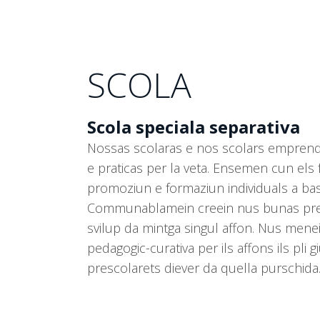
SCOLA
Scola speciala separativa
Nossas scolaras e nos scolars emprenda
e praticas per la veta. Ensemen cun els
promoziun e formaziun individuals a bas
Communablamein creein nus bunas premi
svilup da mintga singul affon. Nus menei
pedagogic-curativa per ils affons ils pli 
prescolarets diever da quella purschida