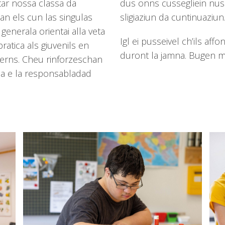
itar nossa classa da
dus onns cussegliein nus 
an els cun las singulas
sligiaziun da cuntinuaziun
generala orientai alla veta
Igl ei pusseivel ch’ils af
ratica als giuvenils en
duront la jamna. Bugen m
terns. Cheu rinforzeschan
nza e la responsabladad