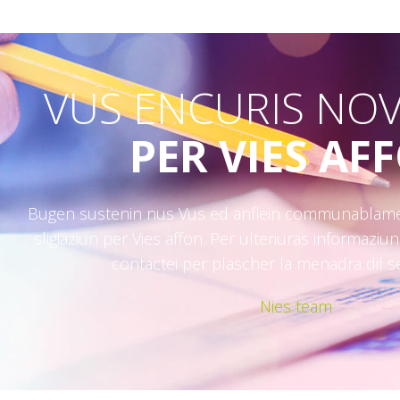
VUS ENCURIS NOV
PER VIES AF
Bugen sustenin nus Vus ed anflein communablamei
sligiaziun per Vies affon. Per ulteriuras informaziun
contactei per plascher la menadra dil s
Nies team