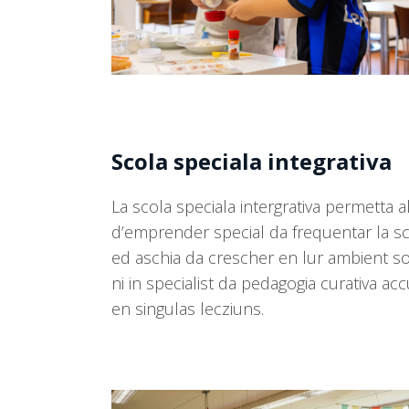
to
access
the
carousel
navigation
buttons
Scola speciala integrativa
La scola speciala intergrativa permetta 
d’emprender special da frequentar la sco
ed aschia da crescher en lur ambient soci
ni in specialist da pedagogia curativa 
en singulas lecziuns.
Use