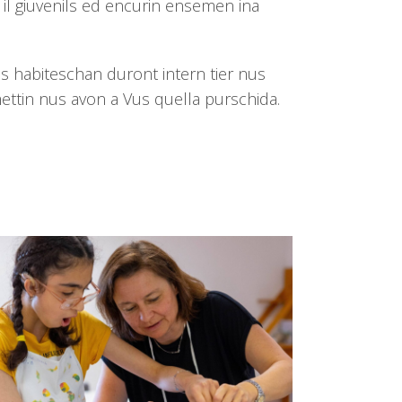
il giuvenils ed encurin ensemen ina
.
fons habiteschan duront intern tier nus
ettin nus avon a Vus quella purschida.