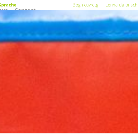
Sprache
Bogn cuvretg
Lenna da brisch
nus
Contact