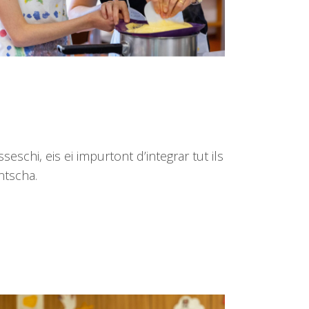
seschi, eis ei impurtont d’integrar tut ils
ntscha.