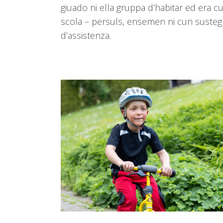
giuado ni ella gruppa d’habitar ed era c
scola – persuls, ensemen ni cun susteg
d’assistenza.
Use
the
left
and
right
arrow
keys
to
access
the