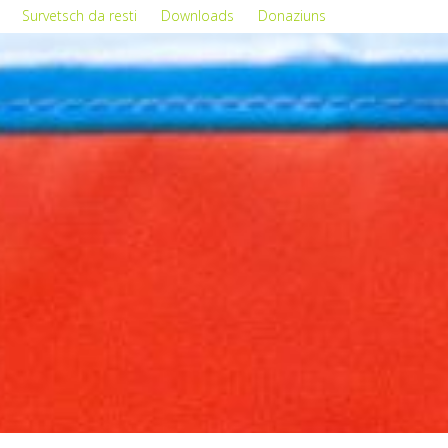
Survetsch da resti
Downloads
Donaziuns