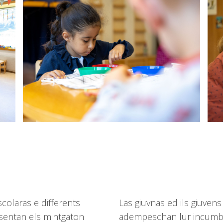
colaras e differents
Las giuvnas ed ils giuve
ssentan els mintgaton
adempeschan lur incumbe