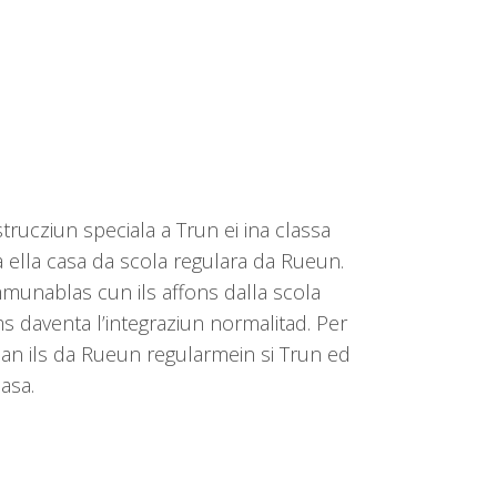
strucziun speciala a Trun ei ina classa
a ella casa da scola regulara da Rueun.
mmunablas cun ils affons dalla scola
s daventa l’integraziun normalitad. Per
an ils da Rueun regularmein si Trun ed
casa.