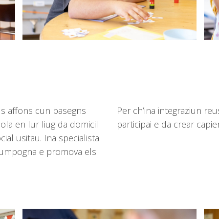
als affons cun basegns
Per ch’ina integraziun reus
la en lur liug da domicil
participai e da crear capie
al usitau. Ina specialista
accumpogna e promova els