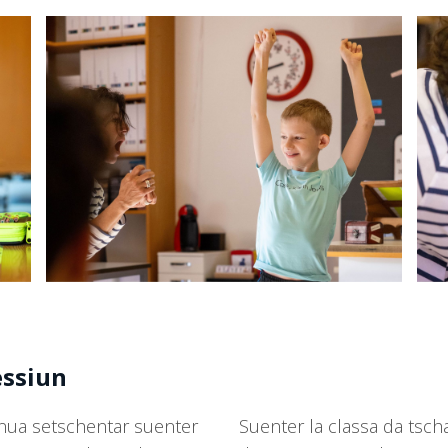
essiun
i nua setschentar suenter
Suenter la classa da tsc