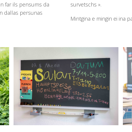
un far ils pensums da
survetschs ».
n dallas persunas
Mintgina e mingin ei ina p