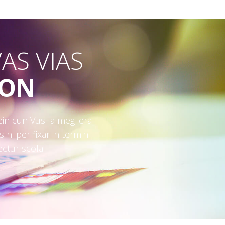
AS VIAS
FON
n cun Vus la megliera
s ni per fixar in termin
ectur scola.