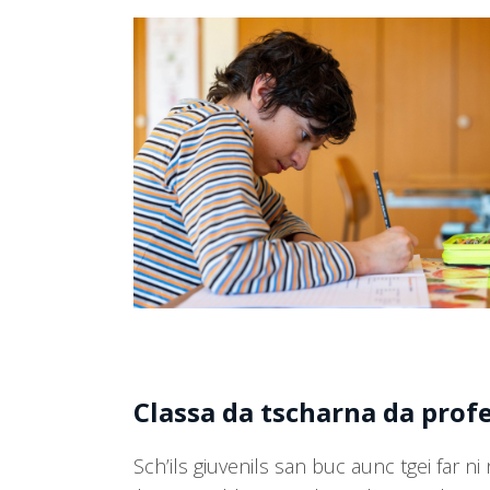
Use
the
left
and
right
arrow
keys
to
access
the
carousel
navigation
buttons
Classa da tscharna da prof
Sch’ils giuvenils san buc aunc tgei far n