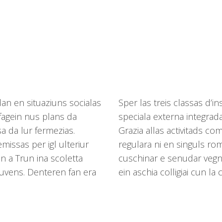
n en situaziuns socialas
Sper las treis classas d’in
 fagein nus plans da
speciala externa integrad
a da lur fermezias.
Grazia allas activitads co
ssas per igl ulteriur
regulara ni en singuls rom
n a Trun ina scoletta
cuschinar e senudar vegn
giuvens. Denteren fan era
ein aschia colligiai cun la 
.