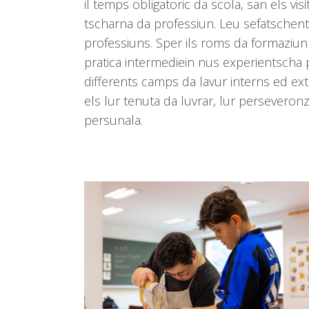
il temps obligatoric da scola, san els vis
tscharna da professiun. Leu sefatschent
professiuns. Sper ils roms da formaziun 
pratica intermediein nus experientscha p
differents camps da lavur interns ed ex
els lur tenuta da luvrar, lur persevero
persunala.
Use
the
left
and
right
arrow
keys