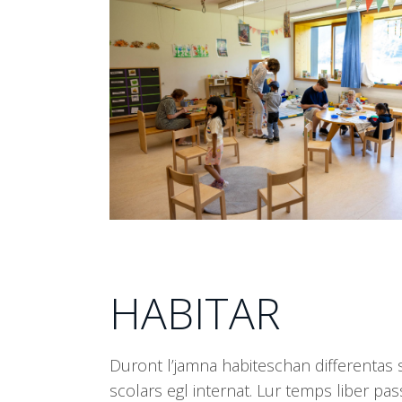
the
left
and
right
arrow
keys
to
access
the
carousel
navigation
buttons
HABITAR
Duront l’jamna habiteschan differentas s
scolars egl internat. Lur temps liber pa