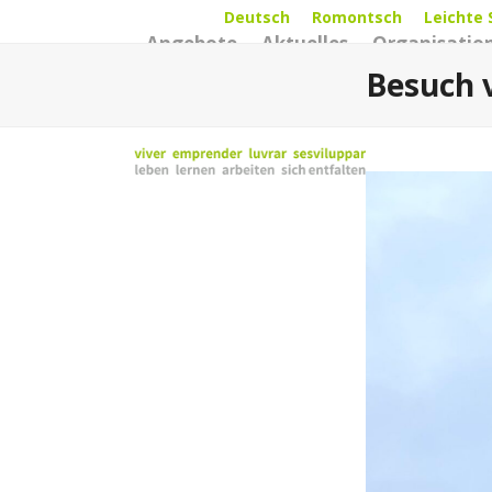
Skip
Deutsch
Romontsch
Leichte 
Angebote
Aktuelles
Organisatio
to
content
Besuch 