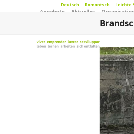
Skip
Deutsch
Romontsch
Leichte 
Angebote
Aktuelles
Organisatio
to
content
Brandsc