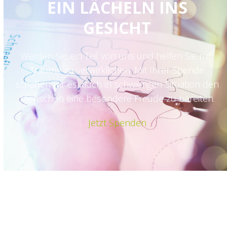
EIN LÄCHELN INS
GESICHT
Werden Sie ein Teil von uns und helfen Sie mit,
Träume zu verwirklichen. Mit Ihrer Spende
schaffen wir es, auch in schwierigen Situation den
Menschen eine besondere Freude zu bereiten.
Jetzt Spenden