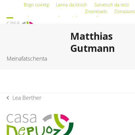
Skip
Bogn cuvretg
Lenna da brisch
Survetsch da resti
Downloads
Donaziuns
to
Deutsch
Romontsch
Leichte Sprache
content
Open
Close
Matthias
mobile
mobile
menu
menu
Gutmann
Meinafatschenta
Lea Berther
previous
post: