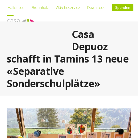
Skip
Hallenbad
Brennholz
Wäscheservice
Downloads
Spenden
to
Deutsch
Romontsch
Leichte Sprache
content
Open
Close
Casa
mobile
mobile
menu
menu
Depuoz
schafft in Tamins 13 neue
«Separative
Sonderschulplätze»