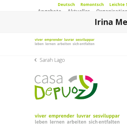
Skip
Deutsch
Romontsch
Leichte 
Angebote
Aktuelles
Organisatio
to
content
Irina Me
Sarah Lago
vorheriger
Beitrag: