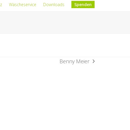
z
Wäscheservice
Downloads
Spenden
Benny Meier
Nächster
Beitrag: