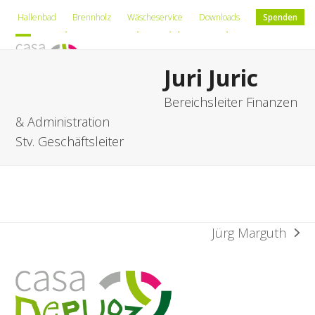
Skip
Hallenbad
Brennholz
Wäscheservice
Downloads
Spenden
to
Deutsch
Romontsch
Leichte Sprache
content
Open
Close
Juri Juric
mobile
mobile
menu
menu
Bereichsleiter Finanzen
& Administration
Stv. Geschäftsleiter
Jürg Marguth
Nächster
Beitrag: